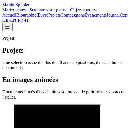
Martin Spühler
Marionnettes · Sculptures sur pierre · Objets sonores
Accueil
Biographie
Œuvre
Projets
Compagnons
Événements
Journal
Cont
DE
·
EN
·
FR
·
IT
Projets
Projets
Une sélection issue de plus de 50 ans d'expositions, d'installations et
de concerts.
En images animées
Documents filmés d'installations sonores et de performances issus de
l'atelier.