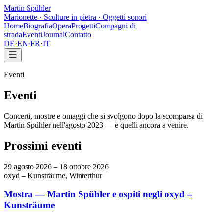
Martin Spühler
Marionette · Sculture in pietra · Oggetti sonori
Home
Biografia
Opera
Progetti
Compagni di
strada
Eventi
Journal
Contatto
DE
·
EN
·
FR
·
IT
Eventi
Eventi
Concerti, mostre e omaggi che si svolgono dopo la scomparsa di
Martin Spühler nell'agosto 2023 — e quelli ancora a venire.
Prossimi eventi
29 agosto 2026 – 18 ottobre 2026
oxyd – Kunsträume, Winterthur
Mostra — Martin Spühler e ospiti negli oxyd –
Kunsträume